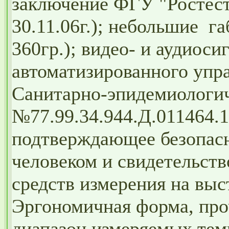
заключение ФГУ "Ростест
30.11.06г.); небольшие га
360гр.); видео- и аудиоси
автоматизированного упр
Санитарно-эпидемиологич
№77.99.34.944.Д.011464.12
подтверждающее безопасн
человеком и свидетельств
средств измерения на выс
Эргономичная форма, про
диапазон измеряемых тем