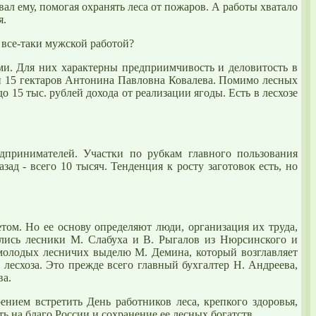
ал ему, помогая охранять леса от
пожаров
. А работы хватало
я.
 все-таки мужской работой?
ими. Для них характерны предприимчивость и деловитость в
ди 15 гектаров Антонина Павловна Ковалева. Помимо
лесных
о 15 тыс. рублей дохода от реализации ягоды. Есть в лесхозе
едпринимателей. Участки по рубкам главного пользования
ад - всего 10 тысяч. Тенденция к росту заготовок есть, но
том. Но ее основу определяют люди, организация их труда,
ились лесники М. Слабуха и В. Рыгалов из Нюрсинского и
 молодых лесничих выделю М. Демина, который возглавляет
лесхоза. Это прежде всего главный бухгалтер Н. Андреева,
ва.
нием встретить День работников леса, крепкого здоровья,
ть на благо России и сохранение ее
лесных
богатств.