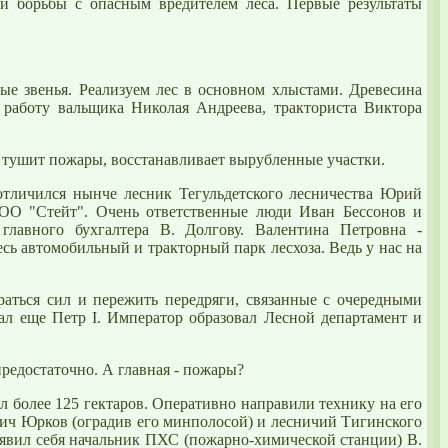
ой борьбы с опасным вредителем леса. Первые результаты
ые звенья. Реализуем лес в основном хлыстами. Древесина
 работу вальщика Николая Андреева, тракториста Виктора
, тушит
пожары
, восстанавливает вырубленные участки.
отличился нынче лесник Тегульдетского лесничества Юрий
 ООО "Стейт". Очень ответственные люди Иван Бессонов и
главного бухгалтера В. Долгову. Валентина Петровна -
сь автомобильный и тракторный парк лесхоза. Ведь у нас на
аться сил и пережить передряги, связанные с очередными
тал еще Петр I. Император образовал
Лесной
департамент и
предостаточно. А главная -
пожары
?
л более 125 гектаров. Оперативно направили технику на его
ич Юрков (оградив его минполосой) и лесничий Тигинского
явил себя начальник ПХС (пожарно-химической станции) В.