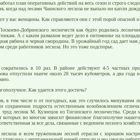
ботал план оперативных действий на весь сезон и строго следов
ня, когда над лесами Чаинского лесхоза не выпало ни капли дожд
ют у вас женщины. Как справляются они с этой порой опасной и
 Поскоево-Добринского лесничеств как будто родились леснич
отникам. А с каким размахом ведет дело в питомнике на площа
одная рябина и черная смородина. В урожайный год сад дает нам д
м среди работников лесхоза. Но это тоже подспорье.
 сократились в 10 раз. В районе действуют 4-5 частных пр
ва отпустили нынче около 28 тысяч кубометров, а два года наз
рано.
гополучное. Как удается этого достичь?
в, в том числе и от погодных, как это случилось минувшим ле
х и сохранении подроста естественным возобновлением отлич
й труд лесник М. Кузнецов из Тигинского лесничества. Среди
т которых во многом зависит финансовое благополучие нашего 
ответственная за все дела, связанные с ведением
лесного
хозяйст
о лесхоза и всем труженикам
лесной
отрасли с хорошим настрое
се утряслось с реорганизацией нашей отрасли и мы смогли работа