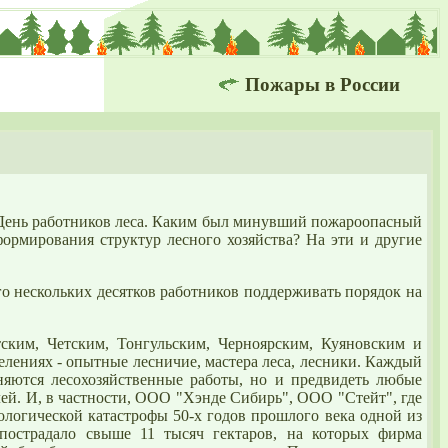
Пожары в России
 День работников леса. Каким был минувший пожароопасный
формирования структур
лесного
хозяйства? На эти и другие
его нескольких десятков работников поддерживать порядок на
тским, Четским, Тонгульским, Черноярским, Куяновским и
елениях - опытные лесничие, мастера леса, лесники. Каждый
лняются лесохозяйственные работы, но и предвидеть любые
лей. И, в частности, ООО "Хэнде
Сибирь
", ООО "Стейт", где
ологической катастрофы 50-х годов прошлого века одной из
пострадало свыше 11 тысяч гектаров, на которых фирма