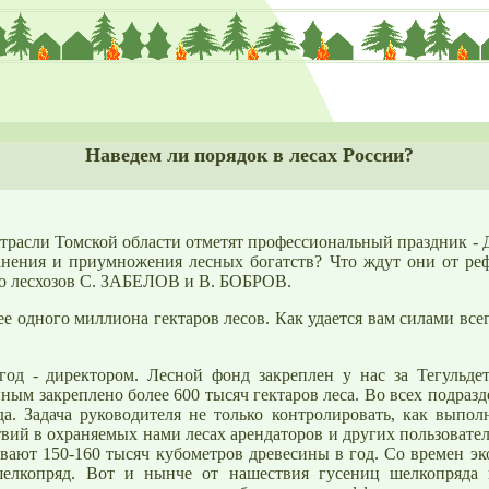
Наведем ли порядок в лесах России?
трасли Томской области отметят профессиональный праздник -
хранения и приумножения
лесных
богатств? Что ждут они от ре
го лесхозов С. ЗАБЕЛОВ и В. БОБРОВ.
лее одного миллиона гектаров лесов. Как удается вам силами вс
год - директором.
Лесной
фонд закреплен у нас за Тегульде
м закреплено более 600 тысяч гектаров леса. Во всех подразд
да. Задача руководителя не только контролировать, как выпо
твий в охраняемых нами лесах арендаторов и других пользовате
ают 150-160 тысяч кубометров древесины в год. Со времен эк
шелкопряд. Вот и нынче от нашествия гусениц шелкопряда 