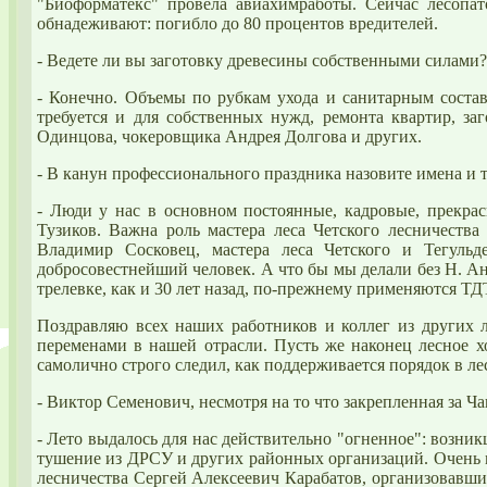
"Биоформатекс" провела авиахимработы. Сейчас лесопат
обнадеживают: погибло до 80 процентов вредителей.
- Ведете ли вы заготовку древесины собственными силами?
- Конечно. Объемы по рубкам ухода и санитарным состав
требуется и для собственных нужд, ремонта квартир, з
Одинцова, чокеровщика Андрея Долгова и других.
- В канун профессионального праздника назовите имена и 
- Люди у нас в основном постоянные, кадровые, прекра
Тузиков. Важна роль мастера леса Четского лесничеств
Владимир Сосковец, мастера леса Четского и Тегульд
добросовестнейший человек. А что бы мы делали без Н. Ан
трелевке, как и 30 лет назад, по-прежнему применяются ТД
Поздравляю всех наших работников и коллег из других 
переменами в нашей отрасли. Пусть же наконец
лесное
хо
самолично строго следил, как поддерживается порядок в ле
- Виктор Семенович, несмотря на то что закрепленная за Ч
- Лето выдалось для нас действительно "огненное": возни
тушение из ДРСУ и других районных организаций. Очень 
лесничества Сергей Алексеевич Карабатов, организовавш