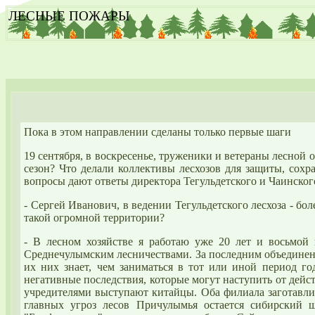
ЛЕСНЫЕ ПОЖАРЫ
Пока в этом направлении сделаны только первые шаги
19 сентября, в воскресенье, труженики и ветераны
лесной
о
сезон? Что делали коллективы лесхозов для защиты, со
вопросы дают ответы директора Тегульдетского и Чаинско
- Сергей Иванович, в ведении Тегульдетского лесхоза - бо
такой огромной территории?
- В
лесном
хозяйстве я работаю уже 20 лет и восьмой 
Среднечулымским лесничествами. За последним объединенны
их них знает, чем заниматься в тот или иной период го
негативные последствия, которые могут наступить от дейс
учредителями выступают китайцы. Оба филиала заготавлив
главных угроз лесов Причулымья остается сибирский 