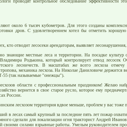
ологи проводят контрольное обследование эффективности эт
ляют около 6 тысяч кубометров. Для этого созданы комплексн
аготовки дров. С удовлетворением хотел бы отметить хорошую
тех, кто отводит лесосеки арендаторам, выявляет лесонарушения
сно знающие местные леса и территории. На посадке культур 
а Владимира Родькина, который контролирует отвод лесосек
етского лесничеств. В масштабах же всего лесхоза отмечу 
тропова, механика лесхоза. На Николае Даниловиче держится ве
Т-55 (так называемые "онежцы").
лесхозов области с профессиональным праздником! Желаю набр
зяйство вернется в свое старое русло, которое ему предначер
сах России.
аинским лесхозом территория вдвое меньше, проблем у вас тоже 
кший в лесах самый крупный за последние пять лет
пожар
охвати
много сделали для локализации огня тракторист Андрей Иванов
ий своими силами взрывные работы. Умелым руководителем про