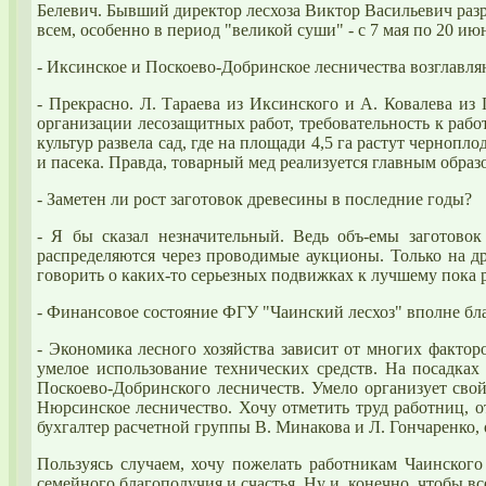
Белевич. Бывший директор лесхоза Виктор Васильевич разра
всем, особенно в период "великой суши" - с 7 мая по 20 ию
- Иксинское и Поскоево-Добринское лесничества возглавля
- Прекрасно. Л. Тараева из Иксинского и А. Ковалева из
организации лесозащитных работ, требовательность к раб
культур развела сад, где на площади 4,5 га растут чернопл
и пасека. Правда, товарный мед реализуется главным образо
- Заметен ли рост заготовок древесины в последние годы?
- Я бы сказал незначительный. Ведь объ-емы заготовок
распределяются через проводимые аукционы. Только на дро
говорить о каких-то серьезных подвижках к лучшему пока 
- Финансовое состояние ФГУ "Чаинский лесхоз" вполне бла
- Экономика
лесного
хозяйства зависит от многих факторо
умелое использование технических средств. На посадка
Поскоево-Добринского лесничеств. Умело организует сво
Нюрсинское лесничество. Хочу отметить труд работниц, о
бухгалтер расчетной группы В. Минакова и Л. Гончаренко, 
Пользуясь случаем, хочу пожелать работникам Чаинског
семейного благополучия и счастья. Ну и, конечно, чтобы в