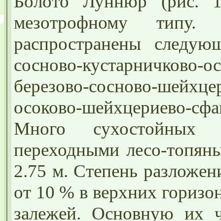
Болото Луннюр (рис. 
мезотрофному типу.
распространены следующ
сосново-кустарничково-о
березово-сосново-шейхц
осоково-шейхцериево-сф
Много сухостойных д
переходными лесо-топян
2.75 м. Степень разложен
от 10 % в верхних горизо
залежей. Основную их ч