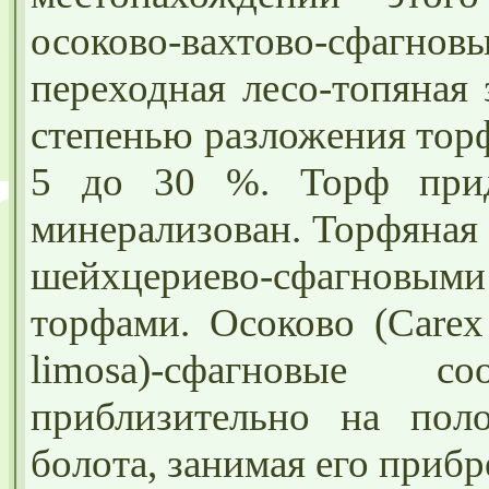
осоково-вахтово-сфагн
переходная лесо-топяная
степенью разложения тор
5 до 30 %. Торф прид
минерализован. Торфяная
шейхцериево-сфагнов
торфами. Осоково (Carex 
limosa)-сфагновые со
приблизительно на пол
болота, занимая его приб