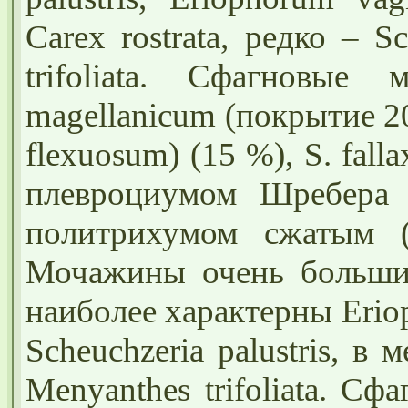
Carex rostrata, редко – Sc
trifoliata. Сфагновые
magellanicum (покрытие 2
flexuosum) (15 %), S. falla
плевроциумом Шребера (P
политрихумом сжатым (P
Мочажины очень большие
наиболее характерны Eriop
Scheuchzeria palustris, в
Menyanthes trifoliata. 