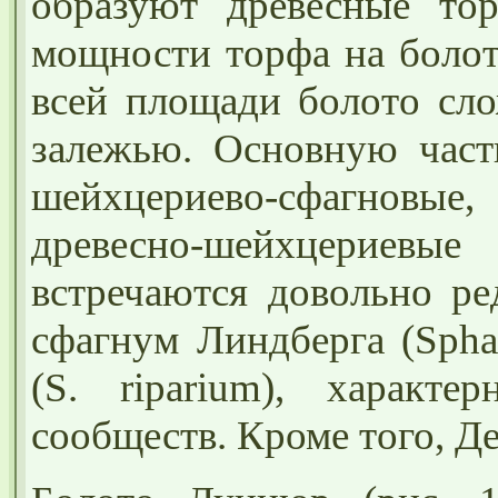
образуют древесные то
мощности торфа на болот
всей площади болото сло
залежью. Основную част
шейхцериево-сфагнов
древесно-шейхцериевы
встречаются довольно ре
сфагнум
Линдберга (Sphag
(S. riparium), характ
сообществ. Кроме того, Д