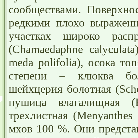
сообществами. Поверхнос
редкими плохо выраженн
участках широко расп
(Chamaedaphne calyculat
meda polifolia), осока то
степени – клюква боло
шейхцерия болотная (Sche
пушица влагалищная (E
трехлистная (Menyanthes 
мхов 100 %. Они предста