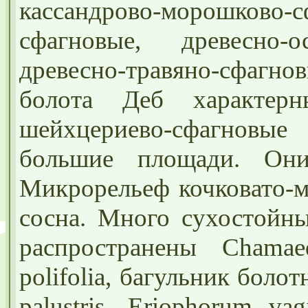
кассандрово-морошково-
сфагновые, древесно-ос
древесно-травяно-сфагн
болота Деб характерны
шейхцериево-сфагнов
большие площади. Они
Микрорельеф кочковато-м
сосна. Много сухостойны
распространены Chama
polifolia, багульник боло
palustris, Eriophorum v