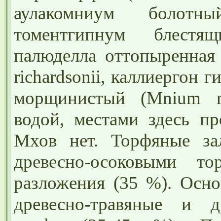
аулакомниум болотны
томентгипнум блестящ
палюделла оттопыренная 
richardsonii, каллиергон 
морщинистый (Mnium r
водой, местами здесь пр
Мхов нет. Торфяные за
древесно-осоковыми т
разложения (35 %). Осно
древесно-травяные и д