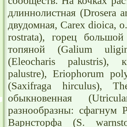
сообществ. На кочках раст
длиннолистная (Drosera a
двудомная, Carex dioica, о.
rostrata), горец большо
топяной (Galium uligi
(Eleocharis palustris)
palustre), Eriophorum po
(Saxifraga hirculus), Th
обыкновенная (U
t
ricu
разнообразны: сфагнум Р
Варнсторфа (S. warnstor