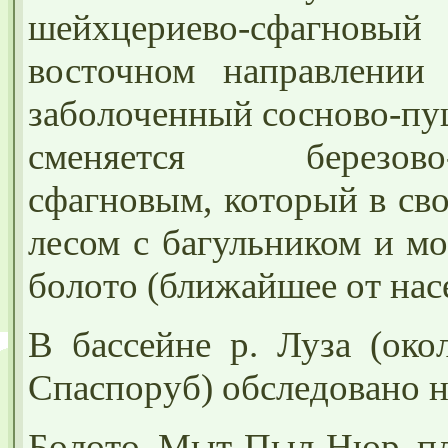
шейхцериево-сфагновый 
восточном направлении
заболоченный сосново-пу
сменяется березово-со
сфагновым, который в св
лесом с багульником и м
болото (ближайшее от нас
В бассейне р. Луза (око
Спаспоруб) обследовано н
Болото Мыт-Пыл-Нюр пл