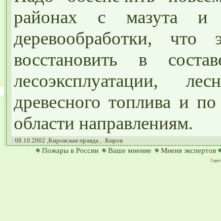
районах с мазута и
деревообработки, что
восстановить в сост
лесоэксплуатации, лес
древесного топлива и п
области направлениям.
:
08.10.2002 ,
Кировская правда
,
:Киров
Пожары в России
Ваше мнение
Мнеия экспертов
Copyri